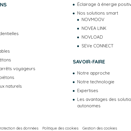
ONS
Éclairage à énergie posit
Nos solutions smart
NOVMOOV
NOVEA LINK
dentielles
NOVLOAD
SEVe CONNECT
ables
étons
SAVOIR-FAIRE
 arrêts voyageurs
Notre approche
piétons
Notre technologie
eux naturels
Expertises
Les avantages des soluti
autonomes
protection des données
Politique des cookies
Gestion des cookies