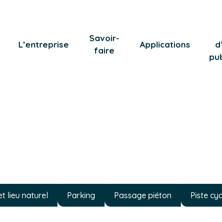
Savoir-
L’entreprise
Applications
d
faire
pub
t lieu naturel
Parking
Passage piéton
Piste cy