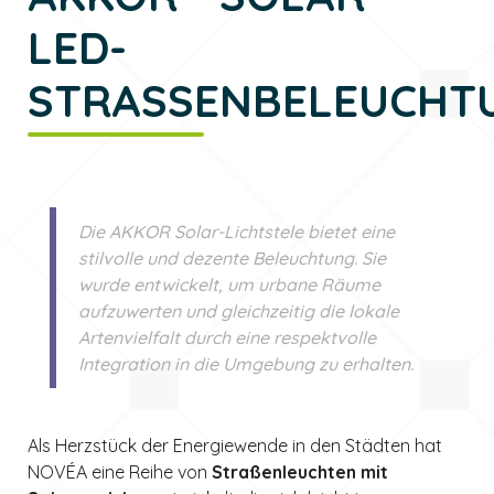
LED-
STRASSENBELEUCHTU
Die AKKOR Solar-Lichtstele bietet eine
stilvolle und dezente Beleuchtung. Sie
wurde entwickelt, um urbane Räume
aufzuwerten und gleichzeitig die lokale
Artenvielfalt durch eine respektvolle
Integration in die Umgebung zu erhalten.
Als Herzstück der Energiewende in den Städten hat
NOVÉA eine Reihe von
Straßenleuchten mit