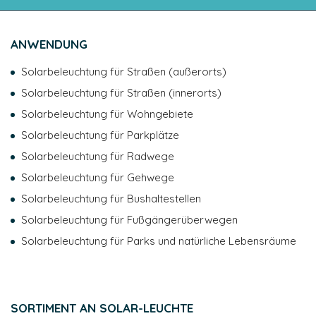
Einschränkung der Verarbeitung Ihrer Daten sowie das
Recht, Anweisungen zum Umgang mit Ihren Daten nach
ANWENDUNG
Ihrem Tod zu erteilen. Sie haben außerdem das Recht, der
Verarbeitung Ihrer Daten zu widersprechen. Sie können Ihre
Solarbeleuchtung für Straßen (außerorts)
Rechte ausüben, indem Sie den DPO kontaktieren:
dpo@novea-energies.com oder 4 rue G.J MENDEL, 49070
Solarbeleuchtung für Straßen (innerorts)
Beaucouze. Sie haben zudem das Recht, eine Beschwerde
Solarbeleuchtung für Wohngebiete
bei der CNIL einzureichen. Um mehr über die Verwaltung
Ihrer Daten und Ihre Rechte zu erfahren, lesen Sie bitte
Solarbeleuchtung für Parkplätze
unsere
Datenschutzrichtlinie
.
Solarbeleuchtung für Radwege
Solarbeleuchtung für Gehwege
Solarbeleuchtung für Bushaltestellen
Solarbeleuchtung für Fußgängerüberwegen
Solarbeleuchtung für Parks und natürliche Lebensräume
SORTIMENT AN SOLAR-LEUCHTE