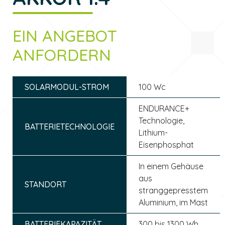
EIN ANGEBOT
ANFORDERN
SOLARMODUL-STROM
100 Wc
ENDURANCE+
Technologie,
BATTERIETECHNOLOGIE
Lithium-
Eisenphosphat
In einem Gehäuse
aus
STANDORT
stranggepresstem
Aluminium, im Mast
BATTERIEKAPAZITÄT
300 bis 1300 Wh