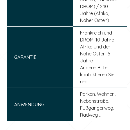
DROM) / > 10
Jahre (Afrika,
Naher Osten)
Frankreich und
DROM: 10 Jahre
Afrika und der
Nahe Osten: 5
GARANTIE
Jahre
Andere: Bitte
kontaktieren Sie
uns
Parken, Wohnen,
Nebenstraße,
ANWENDUNG
Fußgängerweg,
Radweg ...