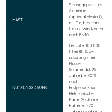
Stranggepresstes
Aluminium
(optional eloxiert),
MAST
mit Tür, berechnet
für alle Windzonen
nach EN40
Leuchte: 100 000
h bei 80 % des
ursprünglichen
Flusses
Solarmodul: 25
Jahre bei 80 %
nach
NUTZUNGSDAUER
Erstproduktion
Elektronische
Karte: 20 Jahre
Batterie: > 20
Jahre (Frankreich,