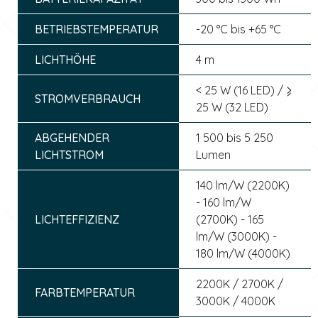
BETRIEBSTEMPERATUR
-20 °C bis +65 °C
LICHTHÖHE
4 m
< 25 W (16 LED) / ⩾
STROMVERBRAUCH
25 W (32 LED)
ABGEHENDER
1 500 bis 5 250
LICHTSTROM
Lumen
140 lm/W (2200K)
- 160 lm/W
LICHTEFFIZIENZ
(2700K) - 165
lm/W (3000K) -
180 lm/W (4000K)
2200K / 2700K /
FARBTEMPERATUR
3000K / 4000K