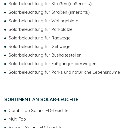
Solarbeleuchtung für Straßen (außerorts)
Rechte ausüben, indem Sie den DPO kontaktieren:
dpo@novea-energies.com oder 4 rue G.J MENDEL, 49070
Solarbeleuchtung für Straßen (innerorts)
Beaucouze. Sie haben zudem das Recht, eine Beschwerde
Solarbeleuchtung für Wohngebiete
bei der CNIL einzureichen. Um mehr über die Verwaltung
Ihrer Daten und Ihre Rechte zu erfahren, lesen Sie bitte
Solarbeleuchtung für Parkplätze
unsere
Datenschutzrichtlinie
.
Solarbeleuchtung für Radwege
Solarbeleuchtung für Gehwege
Solarbeleuchtung für Bushaltestellen
Solarbeleuchtung für Fußgängerüberwegen
Solarbeleuchtung für Parks und natürliche Lebensräume
SORTIMENT AN SOLAR-LEUCHTE
Combi Top Solar-LED-Leuchte
Multi Top
Akkor – Solar-LED-Leuchte