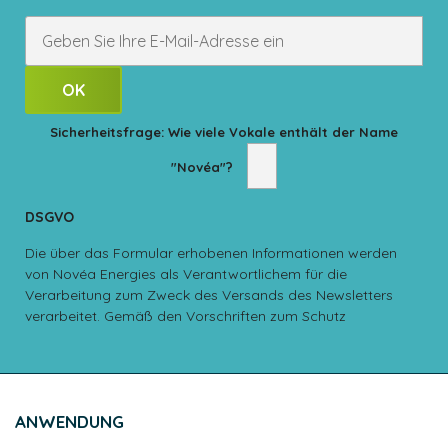
Sicherheitsfrage: Wie viele Vokale enthält der Name
"Novéa"?
DSGVO
Die über das Formular erhobenen Informationen werden
von Novéa Energies als Verantwortlichem für die
Verarbeitung zum Zweck des Versands des Newsletters
verarbeitet. Gemäß den Vorschriften zum Schutz
personenbezogener Daten haben Sie das Recht auf
Auskunft, Berichtigung, Löschung, Übertragbarkeit und
Einschränkung der Verarbeitung Ihrer Daten sowie das
Recht, Anweisungen zum Umgang mit Ihren Daten nach
ANWENDUNG
Ihrem Tod zu erteilen. Sie haben außerdem das Recht, der
Verarbeitung Ihrer Daten zu widersprechen. Sie können Ihre