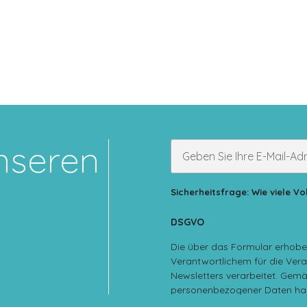
nseren
Sicherheitsfrage: Wie viele 
DSGVO
Die über das Formular erhobe
Verantwortlichem für die Ve
Newsletters verarbeitet. Gem
personenbezogener Daten habe
Löschung, Übertragbarkeit un