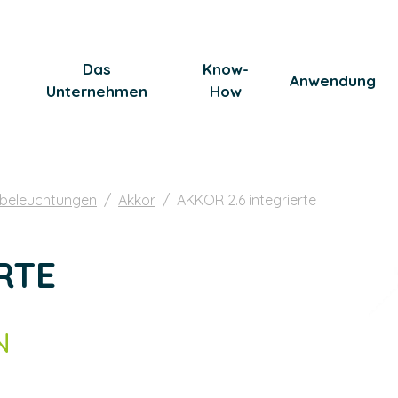
Das
Know-
Anwendung
Unternehmen
How
nbeleuchtungen
Akkor
AKKOR 2.6 integrierte
RTE
N