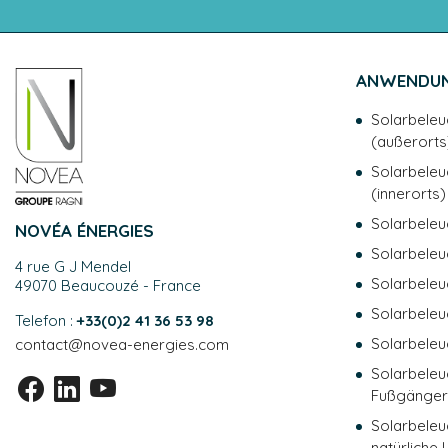
ANWENDU
Solarbeleu
(außerorts
Solarbeleu
(innerorts)
Solarbeleu
NOVÉA ÉNERGIES
Solarbeleu
4 rue G J Mendel
Solarbele
49070 Beaucouzé - France
Solarbele
Telefon :
+33(0)2 41 36 53 98
Solarbeleu
contact@novea-energies.com
Solarbeleu
Fußgänge
Solarbeleu
natürliche