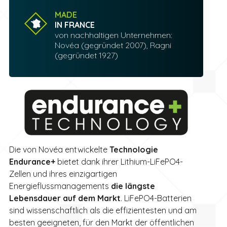
MADE
IN FRANCE
von nachhaltigen Unternehmen:
Novéa (gegründet 2007), Ragni
(gegründet 1927)
Die von Novéa entwickelte
Technologie
Endurance+
bietet dank ihrer Lithium-LiFePO4-
Zellen und ihres einzigartigen
Energieflussmanagements
die längste
Lebensdauer auf dem Markt
. LiFePO4-Batterien
sind wissenschaftlich als die effizientesten und am
besten geeigneten, für den Markt der öffentlichen