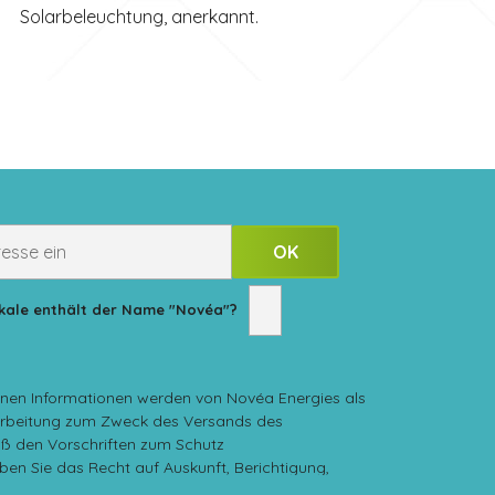
Solarbeleuchtung, anerkannt.
Vokale enthält der Name "Novéa"?
nen Informationen werden von Novéa Energies als
rarbeitung zum Zweck des Versands des
äß den Vorschriften zum Schutz
n Sie das Recht auf Auskunft, Berichtigung,
d Einschränkung der Verarbeitung Ihrer Daten