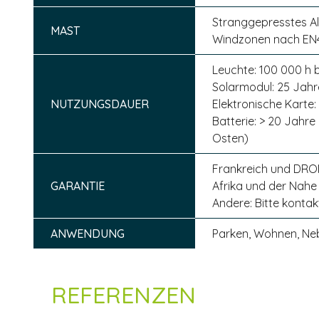
Stranggepresstes Alu
MAST
Windzonen nach EN
Leuchte: 100 000 h 
Solarmodul: 25 Jahr
NUTZUNGSDAUER
Elektronische Karte:
Batterie: > 20 Jahre
Osten)
Frankreich und DRO
GARANTIE
Afrika und der Nahe
Andere: Bitte kontak
ANWENDUNG
Parken, Wohnen, Ne
REFERENZEN