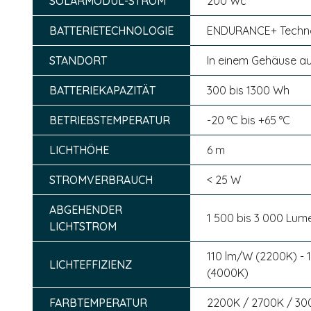
SOLARMODUL-STROM
200 Wc
BATTERIETECHNOLOGIE
ENDURANCE+ Technol
STANDORT
In einem Gehäuse a
BATTERIEKAPAZITÄT
300 bis 1300 Wh
BETRIEBSTEMPERATUR
-20 °C bis +65 °C
LICHTHÖHE
6 m
STROMVERBRAUCH
< 25 W
ABGEHENDER
1 500 bis 3 000 Lum
LICHTSTROM
110 lm/W (2200K) - 
LICHTEFFIZIENZ
(4000K)
FARBTEMPERATUR
2200K / 2700K / 30