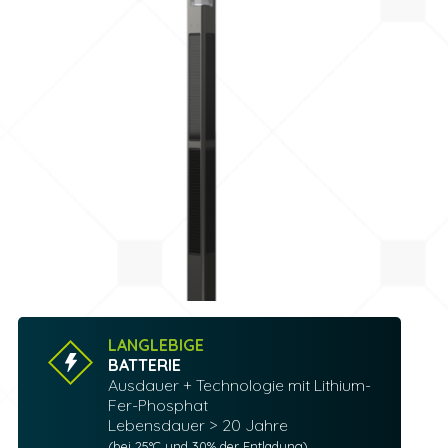
LANGLEBIGE
BATTERIE
Ausdauer + Technologie mit Lithium-
Fer-Phosphat
Lebensdauer > 20 Jahre
(bei 25°C und 30% der Entladung)