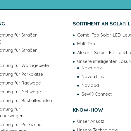
sowie das Recht, Anweisunge
erteilen. Sie haben außerdem 
widersprechen. Sie können Ih
NG
SORTIMENT AN SOLAR-
kontaktieren: dpo@novea-ene
Beaucouze. Sie haben zudem d
chtung für Straßen
Combi Top Solar-LED-Leu
einzureichen. Um mehr über di
)
erfahren, lesen Sie bitte unse
Multi Top
chtung für Straßen
Akkor – Solar-LED-Leucht
Unsere intelligenten Lösu
chtung für Wohngebiete
Novmoov
chtung für Parkplätze
Novea Link
uchtung für Radwege
Novload
uchtung für Gehwege
SevⒺ Connect
chtung für Bushaltestellen
chtung für
KNOW-HOW
rüberwegen
Unser Ansatz
chtung für Parks und
Unsere Technologie
 Lebensräume