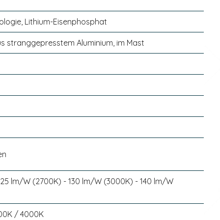
ogie, Lithium-Eisenphosphat
us stranggepresstem Aluminium, im Mast
en
125 lm/W (2700K) - 130 lm/W (3000K) - 140 lm/W
00K / 4000K